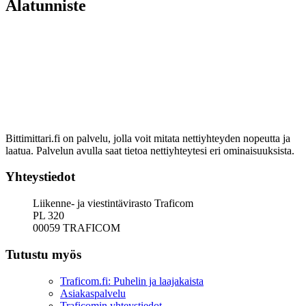
Alatunniste
Bittimittari.fi on palvelu, jolla voit mitata nettiyhteyden nopeutta ja
laatua. Palvelun avulla saat tietoa nettiyhteytesi eri ominaisuuksista.
Yhteystiedot
Liikenne- ja viestintävirasto Traficom
PL 320
00059 TRAFICOM
Tutustu myös
Traficom.fi: Puhelin ja laajakaista
Asiakaspalvelu
Traficomin yhteystiedot