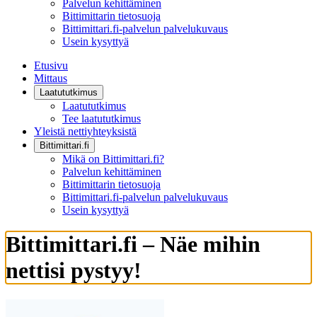
Palvelun kehittäminen
Bittimittarin tietosuoja
Bittimittari.fi-palvelun palvelukuvaus
Usein kysyttyä
Etusivu
Mittaus
Laatututkimus
Laatututkimus
Tee laatututkimus
Yleistä nettiyhteyksistä
Bittimittari.fi
Mikä on Bittimittari.fi?
Palvelun kehittäminen
Bittimittarin tietosuoja
Bittimittari.fi-palvelun palvelukuvaus
Usein kysyttyä
Bittimittari.fi – Näe mihin
nettisi pystyy!