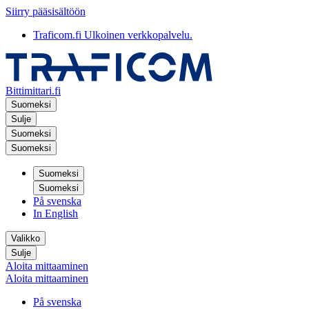
Siirry pääsisältöön
Traficom.fi
Ulkoinen verkkopalvelu.
Bittimittari.fi
Suomeksi
Sulje
Suomeksi
Suomeksi
Suomeksi
Suomeksi
På svenska
In English
Valikko
Sulje
Aloita mittaaminen
Aloita mittaaminen
På svenska