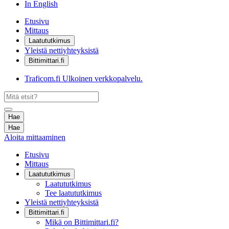
In English
Etusivu
Mittaus
Laatututkimus
Yleistä nettiyhteyksistä
Bittimittari.fi
Traficom.fi
Ulkoinen verkkopalvelu.
Hae
Hae
Aloita mittaaminen
Etusivu
Mittaus
Laatututkimus
Laatututkimus
Tee laatututkimus
Yleistä nettiyhteyksistä
Bittimittari.fi
Mikä on Bittimittari.fi?