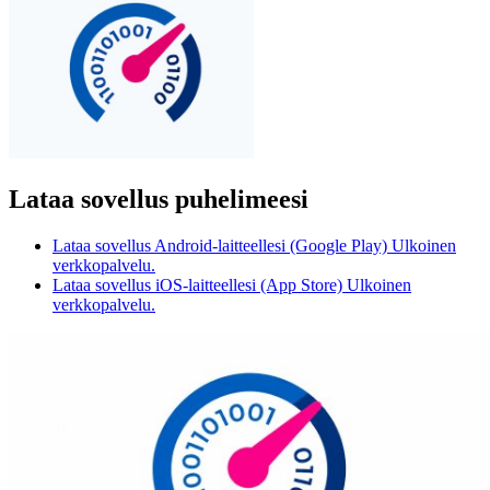
Lataa sovellus puhelimeesi
Lataa sovellus Android-laitteellesi (Google Play)
Ulkoinen
verkkopalvelu.
Lataa sovellus iOS-laitteellesi (App Store)
Ulkoinen
verkkopalvelu.